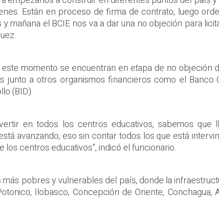
ra empezarlos a construir en diferentes puntos del país 
óvenes. Están en proceso de firma de contrato, luego ord
 y mañana el BCIE nos va a dar una no objeción para licit
guez.
 este momento se encuentran en etapa de no objeción d
s junto a otros organismos financieros como el Banco
lo (BID).
vertir en todos los centros educativos, sabemos que ll
está avanzando, eso sin contar todos los que está inter
 los centros educativos”, indicó el funcionario.
 más pobres y vulnerables del país, donde la infraestruc
Potonico, Ilobasco, Concepción de Oriente, Conchagua, A