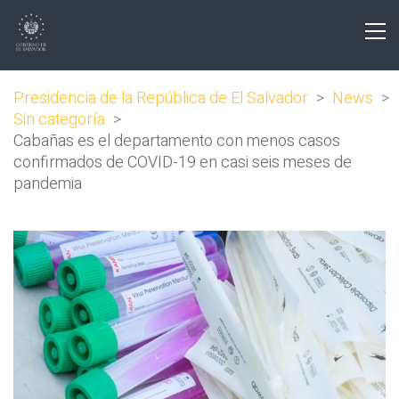
Presidencia de la República de El Salvador
>
News
>
Sin categoría
>
Cabañas es el departamento con menos casos
confirmados de COVID-19 en casi seis meses de
pandemia