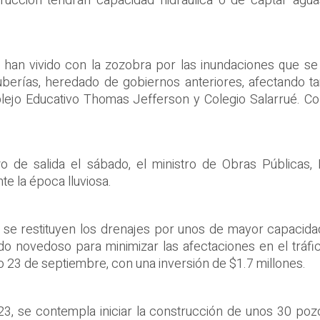
cción tendrán capacidad hidráulica o de captar aguas ll
te han vivido con la zozobra por las inundaciones que 
tuberías, heredado de gobiernos anteriores, afectando t
jo Educativo Thomas Jefferson y Colegio Salarrué. Con
azo de salida el sábado, el ministro de Obras Públicas
e la época lluviosa.
 se restituyen los drenajes por unos de mayor capacidad
o novedoso para minimizar las afectaciones en el tráfi
do 23 de septiembre, con una inversión de $1.7 millones.
, se contempla iniciar la construcción de unos 30 poz