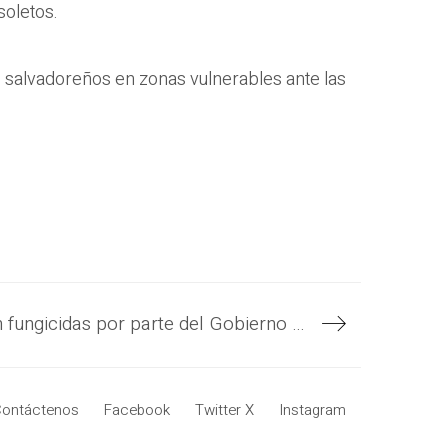
soletos.
s salvadoreños en zonas vulnerables ante las
Agricultores recibieron fungicidas por parte del Gobierno para garantizar la producción de granos básicos
ontáctenos
Facebook
Twitter X
Instagram