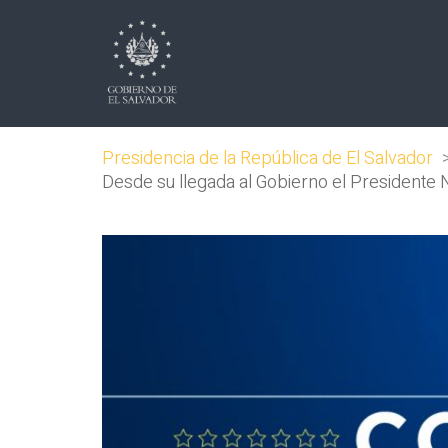
Presidencia de la República de El Salvador
Desde su llegada al Gobierno el Presidente N