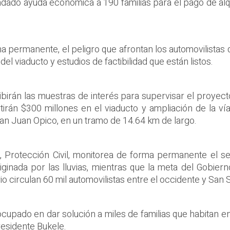
indado ayuda económica a 190 familias para el pago de al
 permanente, el peligro que afrontan los automovilistas 
el viaducto y estudios de factibilidad que están listos.
irán las muestras de interés para supervisar el proyecto
rtirán $300 millones en el viaducto y ampliación de la 
an Juan Opico, en un tramo de 14.64 km de largo.
 Protección Civil, monitorea de forma permanente el sec
nada por las lluvias, mientras que la meta del Gobierno
rio circulan 60 mil automovilistas entre el occidente y San 
upado en dar solución a miles de familias que habitan e
Presidente Bukele.