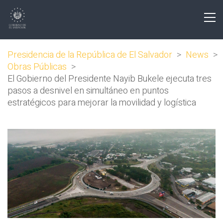
Presidencia de la República de El Salvador
>
News
>
Obras Públicas
>
El Gobierno del Presidente Nayib Bukele ejecuta tres
pasos a desnivel en simultáneo en puntos
estratégicos para mejorar la movilidad y logística