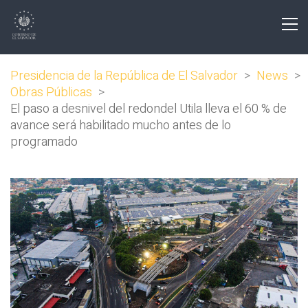
Presidencia de la República de El Salvador
>
News
>
Obras Públicas
>
El paso a desnivel del redondel Utila lleva el 60 % de
avance será habilitado mucho antes de lo
programado