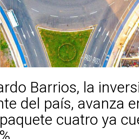
rardo Barrios, la inve
nte del país, avanza e
 paquete cuatro ya c
 %