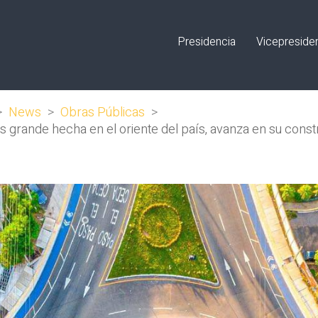
Presidencia
Vicepreside
>
News
>
Obras Públicas
>
más grande hecha en el oriente del país, avanza en su cons