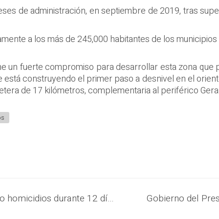
meses de administración, en septiembre de 2019, tras sup
mente a los más de 245,000 habitantes de los municipios 
ene un fuerte compromiso para desarrollar esta zona qu
está construyendo el primer paso a desnivel en el orient
tera de 17 kilómetros, complementaria al periférico Gera
os
El Salvador suma cuatro días con cero homicidios durante 12 días de régimen de excepción impulsado por el Gobierno en el combate frontal a las estructuras de pandillas