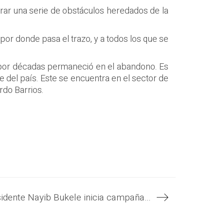
erar una serie de obstáculos heredados de la
por donde pasa el trazo, y a todos los que se
e por décadas permaneció en el abandono. Es
e del país. Este se encuentra en el sector de
rdo Barrios.
Gobierno del Presidente Nayib Bukele inicia campaña de limpieza de grafitis de pandillas luego que entrara en vigencia reformas al Código Penal