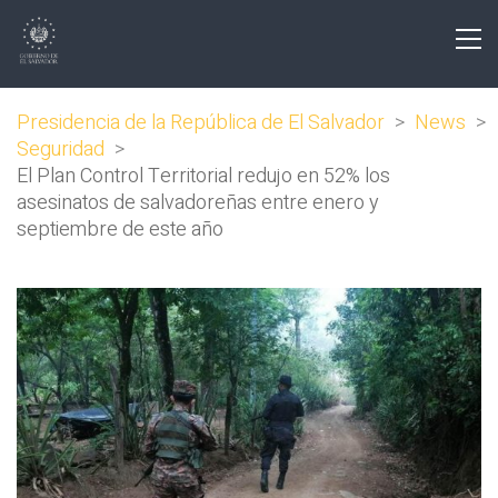
Presidencia de la República de El Salvador
>
News
>
Seguridad
>
El Plan Control Territorial redujo en 52% los
asesinatos de salvadoreñas entre enero y
septiembre de este año