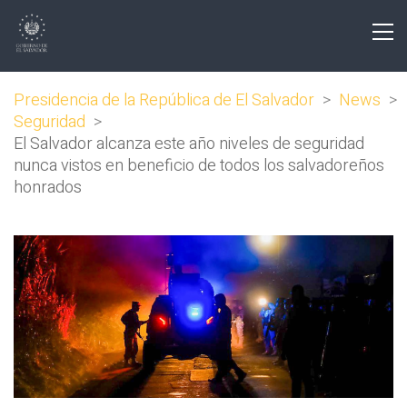
Presidencia de la República de El Salvador
>
News
>
Seguridad
>
El Salvador alcanza este año niveles de seguridad
nunca vistos en beneficio de todos los salvadoreños
honrados