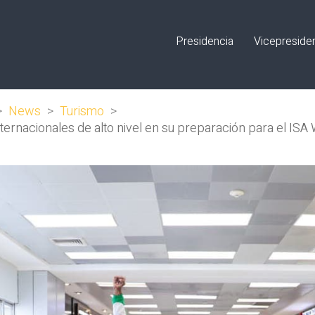
Presidencia
Vicepreside
>
News
>
Turismo
>
internacionales de alto nivel en su preparación para el I