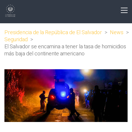
Presidencia de la República de El Salvador
>
News
>
Seguridad
>
El Salvador se encamina a tener la tasa de homicidios
más baja del continente americano