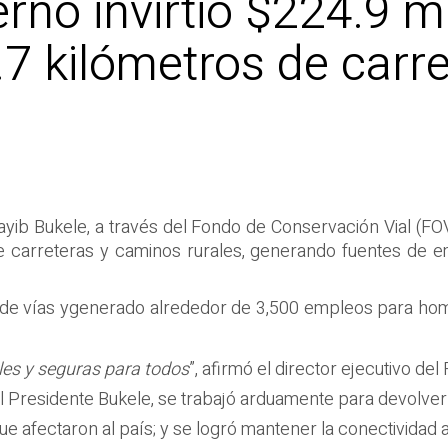
rno invirtió $224.9 mi
8.7 kilómetros de carr
yib Bukele, a través del Fondo de Conservación Vial (FO
e carreteras y
caminos rurales, generando fuentes de
e
 de
vía
s
y
generado
alrededor de 3,500
empleos
para
hom
les y seguras para todo
s
”
,
afirmó
el director ejecutivo del
l
Presidente
Bukele,
se
trabajó
arduamente
para
devolver
ue afectaron al país
; y se logró
mantener la
conectividad