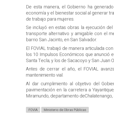
De esta manera, el
Gobierno ha generado 
economía y el bienestar social al generar
tr
de trabajo para mujeres
.
Se incluyó en estas obras la ejecución del
transporte alternativo y amigable con el 
barrio San Jacinto, en San Salvador.
El FOVIAL trabajó de manera articulada con 
los
10
I
mpulsos Económicos que anunció e
Santa Tecla; y los de
Sacacoyo
y
San Juan O
Antes de cerrar el año,
el
FO
VIAL
avanz
mantenimient
o vial
.
Al
dar cumplimiento
al objetivo
del
Gobier
pavimentación en la carretera
a Yayantique
Miramundo,
departamento de
Chalatenango,
FOVIA
Ministerio de Obras Públicas