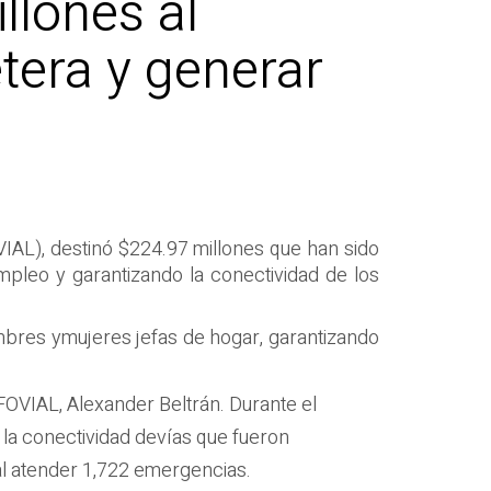
llones al
etera y generar
VIAL), destinó $224
.97
millones
que han sido
mpleo
y garantizando la conectividad de los
bres y
mujeres
jefas de
hogar
,
garantizando
 FOVIAL, Alexander Beltrán.
Durante el
 la conectividad
de
vía
s
que fueron
al atender
1,722 emergencias.