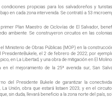
condiciones propicias para los salvadoreños y
turista
abajo en cada zona intervenida
.
Se contrató a
53
microem
primer
P
lan Maestro de Ciclovías
de El Salvador
, bene
medio ambiente
. Se construyeron circuitos en las colonia
el Ministerio de Obras Públicas
(MOP)
en la construcci
l
Presidente
Bukele, e
l 2 de
febrero de 202
2
; por ejempl
pico,
en
La Libertad
;
y una
obra de mitigación en El Molino
a en
el
mejoramiento de
la
25
ª
avenida sur, San Salv
no del Presidente Bukele
d
e garantizar la conectivid
, La Unión
,
obra
que estará list
a
en 2023
; y en
el
circuit
 que
,
sin duda, llevará
beneficio
a
la zona
norte del paí
s, s