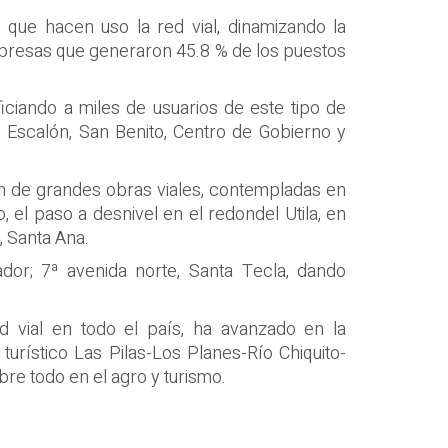
s
que hacen uso la
red vial
, dinamizando la
presas
que generaron
45.
8
%
de los
puestos
ficiando a miles de usuarios de este tipo de
s Escalón, San Benito, Centro de Gobierno y
ón de
grandes obras viales,
contempladas en
o, el
paso
a desnivel
en el redondel
Utila,
en
, Santa Ana
.
ador;
7ª avenida norte, Santa Tecla
,
dando
ad
vial
en todo el país,
ha
avanzado en la
o
turístico Las
Pilas-Los Planes-
Río Chiquito
-
obre todo en el agro y turismo.