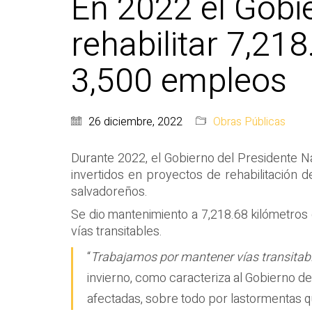
En 2022 el Gobie
rehabilitar 7,21
3,500 empleos
26 diciembre, 2022
Obras Públicas
Durant
e 2022,
el Gobierno del
Presidente
Na
invertidos en
proyectos de rehabilitación
d
salvadoreños.
Se
dio
mantenimiento
a
7,218
.68
kilómetros
vías transitable
s.
“
Trabajamos p
or mantener vías transitab
invierno,
como caracteriza
al Gobierno de
afectad
a
s
, sobre todo por
las
tormentas
q