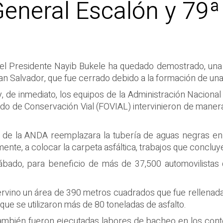
General Escalón y 79ª
 del Presidente Nayib Bukele ha quedado demostrado, una 
San Salvador, que fue cerrado debido a la formación de un
, de inmediato, los equipos de la Administración Nacional
do de Conservación Vial (FOVIAL) intervinieron de maner
s de la ANDA reemplazara la tubería de aguas negras en 
mente, a colocar la carpeta asfáltica, trabajos que concl
ábado, para beneficio de más de 37,500 automovilistas 
ntervino un área de 390 metros cuadrados que fue rellena
que se utilizaron más de 80 toneladas de asfalto.
ambién fueron ejecutadas labores de bacheo en los cont