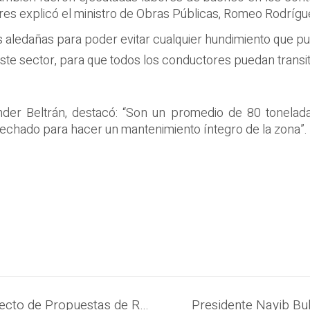
res explicó el ministro de Obras Públicas, Romeo Rodrígue
 aledañas para poder evitar cualquier hundimiento que pu
este sector, para que todos los conductores puedan transita
nder Beltrán, destacó: “Son un promedio de 80 toneladas
hado para hacer un mantenimiento íntegro de la zona”.
Continua fase de divulgación del Proyecto de Propuestas de Reformas Constitucionales con conversatorio organizado por la UMA