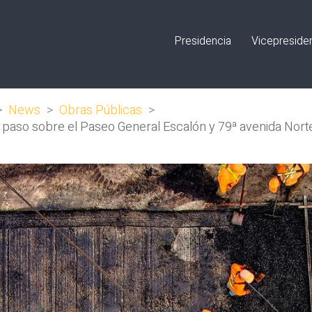
Presidencia
Vicepreside
>
News
>
Obras Públicas
>
l paso sobre el Paseo General Escalón y 79ª avenida Nort