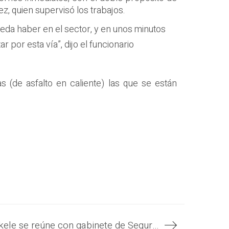
z, quien supervisó los trabajos.
eda haber en el sector, y en unos minutos
r por esta vía”, dijo el funcionario
 (de asfalto en caliente) las que se están
Presidente Nayib Bukele se reúne con gabinete de Seguridad y procuradora para la Defensa de los Derechos Humanos