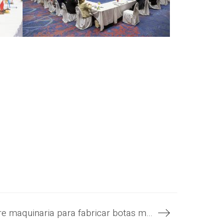
La Fuerza Armada adquiere maquinaria para fabricar botas militares, una apuesta para dignificar la carrera militar