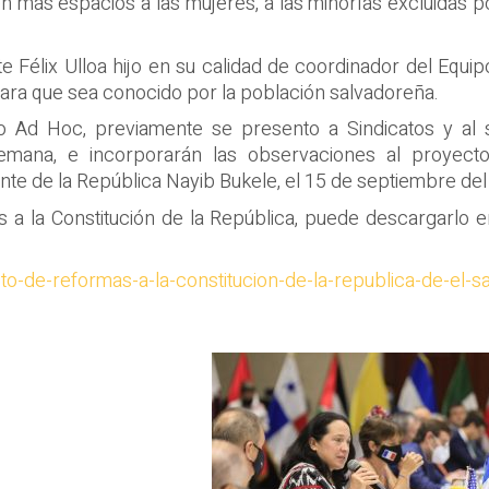
 más espacios a las mujeres, a las minorías excluidas p
te Félix Ulloa hijo en su calidad de coordinador del Equi
ara que sea conocido por la población salvadoreña.
po Ad Hoc, previamente se presento a Sindicatos y al 
semana, e incorporarán las observaciones al proyec
nte de la República Nayib Bukele, el 15 de septiembre del
a la Constitución de la República, puede descargarlo e
o-de-reformas-a-la-constitucion-de-la-republica-de-el-s