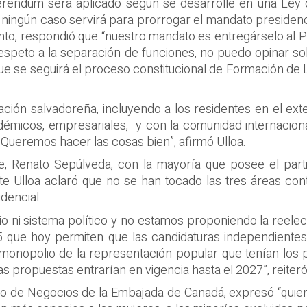
feréndum será aplicado según se desarrolle en una Ley
n ningún caso servirá para prorrogar el mandato presidenci
nto, respondió que “nuestro mandato es entregárselo al P
respeto a la separación de funciones, no puedo opinar so
ue se seguirá el proceso constitucional de Formación de L
ación salvadoreña, incluyendo a los residentes en el ex
adémicos, empresariales, y con la comunidad internacion
. Queremos hacer las cosas bien”, afirmó Ulloa.
le, Renato Sepúlveda, con la mayoría que posee el part
te Ulloa aclaró que no se han tocado las tres áreas conte
idencial.
io ni sistema político y no estamos proponiendo la reelec
5 que hoy permiten que las candidaturas independiente
 monopolio de la representación popular que tenían los 
tas propuestas entrarían en vigencia hasta el 2027”, reiteró
o de Negocios de la Embajada de Canadá, expresó “quier