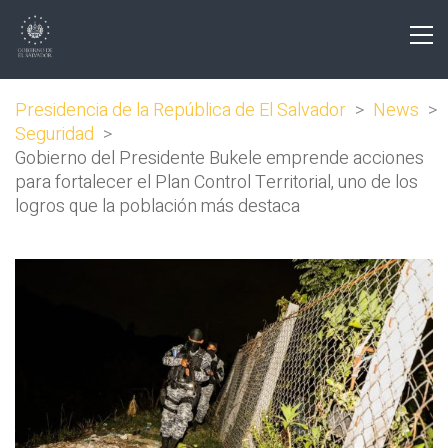
Presidencia de la República de El Salvador
>
News
>
Seguridad
>
Gobierno del Presidente Bukele emprende acciones
para fortalecer el Plan Control Territorial, uno de los
logros que la población más destaca