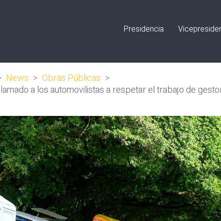
Presidencia
Vicepreside
>
News
>
Obras Públicas
>
amado a los automovilistas a respetar el trabajo de gesto