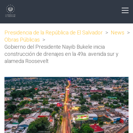
Presidencia de la República de El Salvador
>
News
>
Obras Públicas
>
Gobierno del Presidente Nayib Bukele inicia
construcción de drenajes en la 49a. avenida sur y
alameda Roosevelt