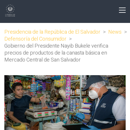
Presidencia de la República de El Salvador
>
News
>
Defensoría del Consumidor
>
Gobierno del Presidente Nayib Bukele verifica
precios de productos de la canasta básica en
Mercado Central de San Salvador