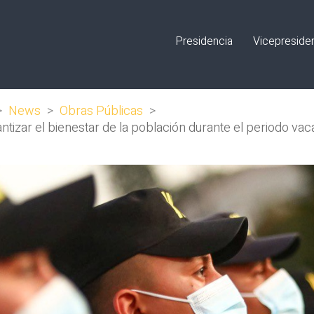
Presidencia
Vicepreside
>
News
>
Obras Públicas
>
rantizar el bienestar de la población durante el periodo v