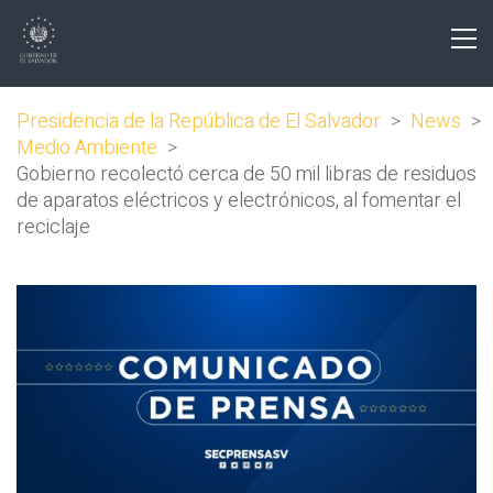
Presidencia de la República de El Salvador
>
News
>
Medio Ambiente
>
Gobierno recolectó cerca de 50 mil libras de residuos
de aparatos eléctricos y electrónicos, al fomentar el
reciclaje