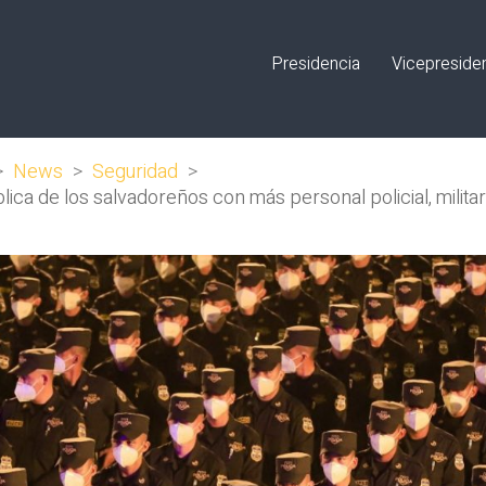
Presidencia
Vicepreside
>
News
>
Seguridad
>
lica de los salvadoreños con más personal policial, milit