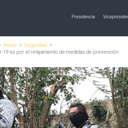
Presidencia
Vicepreside
>
News
>
Seguridad
>
19 es por el relajamiento de medidas de prevención