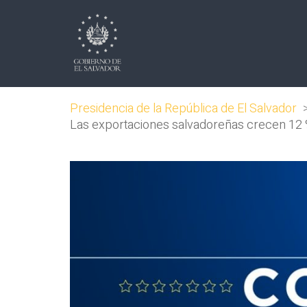
Presidencia de la República de El Salvador
Las exportaciones salvadoreñas crecen 12 %