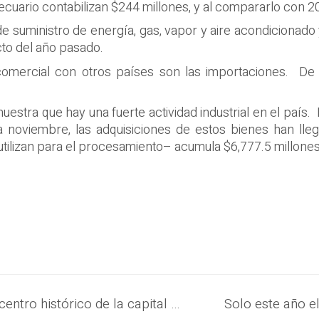
ecuario contabilizan $244 millones, y al compararlo con 2
de suministro de energía, gas, vapor y aire acondicionado
cto del año pasado.
 comercial con otros países son las importaciones. D
tra que hay una fuerte actividad industrial en el país. 
 noviembre, las adquisiciones de estos bienes han lleg
tilizan para el procesamiento– acumula $6,777.5 millones
Las playas, el volcán Ilamatepec y el centro histórico de la capital son los destinos más visitados por los turistas