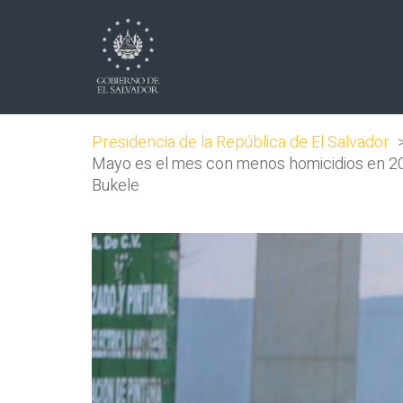
Presidencia de la República de El Salvador
Mayo es el mes con menos homicidios en 2020
Bukele