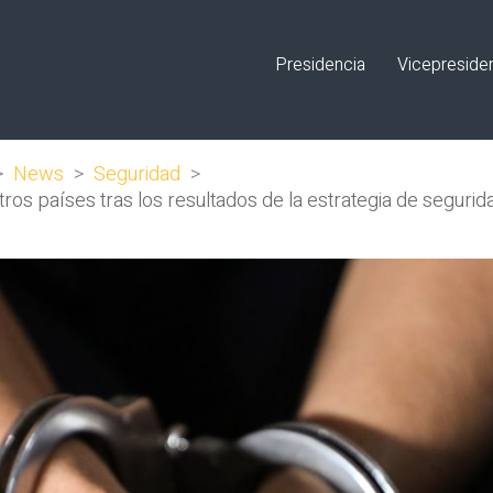
Presidencia
Vicepreside
>
News
>
Seguridad
>
ros países tras los resultados de la estrategia de segurid