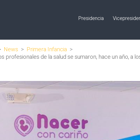
Presidencia
Vicepreside
>
News
>
Primera Infancia
>
s profesionales de la salud se sumaron, hace un año, a lo