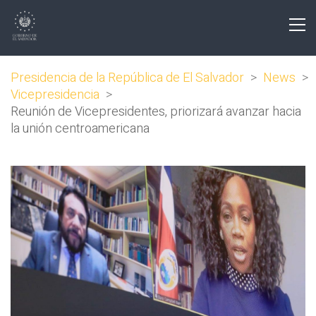
Presidencia de la República de El Salvador
>
News
>
Vicepresidencia
>
Reunión de Vicepresidentes, priorizará avanzar hacia
la unión centroamericana