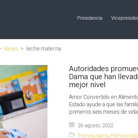
Presidencia
Vicepreside
>
News
>
leche materna
Autoridades promueve
Dama que han llevado
mejor nivel
Amor Convertido en Alimento
Estado ayude a que las famil
primeros seis meses de vida
26 agosto, 2022
Primera dama
,
Primera Infa