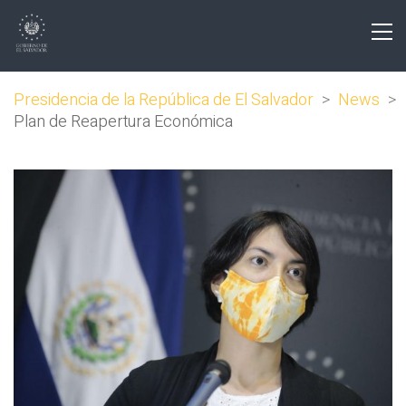
Presidencia de la República de El Salvador
>
News
>
Plan de Reapertura Económica