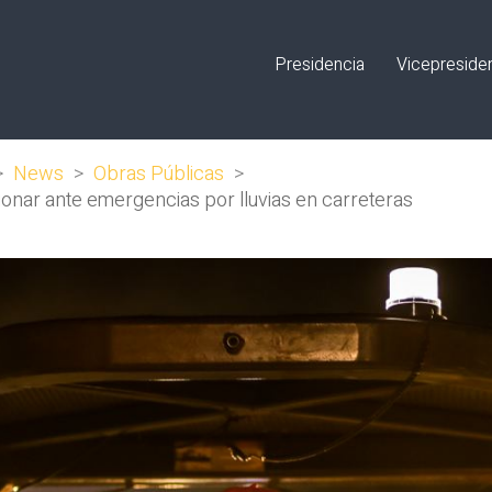
Presidencia
Vicepreside
>
News
>
Obras Públicas
>
onar ante emergencias por lluvias en carreteras