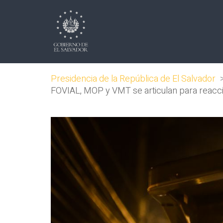
Presidencia de la República de El Salvador
FOVIAL, MOP y VMT se articulan para reacci