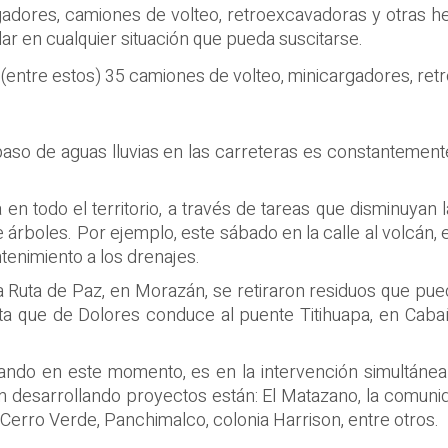
adores, camiones de volteo, retroexcavadoras y otras h
ar en cualquier situación que pueda suscitarse.
ntre estos) 35 camiones de volteo, minicargadores, retro
 paso de aguas lluvias en las carreteras es constanteme
 todo el territorio, a través de tareas que disminuyan l
árboles. Por ejemplo, este sábado en la calle al volcán, 
tenimiento a los drenajes.
a Ruta de Paz, en Morazán, se retiraron residuos que pued
ta que de Dolores conduce al puente Titihuapa, en Cabañ
ajando en este momento, es en la intervención simultán
n desarrollando proyectos están: El Matazano, la comuni
 Cerro Verde, Panchimalco, colonia Harrison, entre otros.