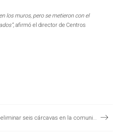
 los muros, pero se metieron con el
ados”,
afirmó el director de Centros
Los trabajos para eliminar seis cárcavas en la comunidad Belén, de Ilopango, están por finalizar