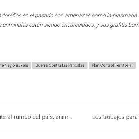
vadoreños en el pasado con amenazas como la plasmada en
criminales están siendo encarcelados, y sus grafitis borr
te Nayib Bukele
Guerra Contra las Pandillas
Plan Control Territorial
La población muestra optimismo frente al rumbo del país, animada por el liderazgo del Presidente Nayib Bukele