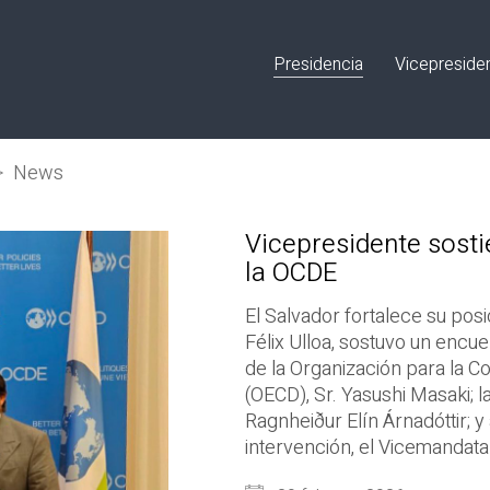
Presidencia
Vicepreside
>
News
Vicepresidente sost
la OCDE
El Salvador fortalece su pos
Félix Ulloa, sostuvo un encu
de la Organización para la 
(OECD), Sr. Yasushi Masaki; l
Ragnheiður Elín Árnadóttir; y
intervención, el Vicemandata