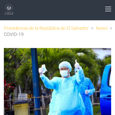
Presidencia de la República de El Salvador
>
News
>
COVID-19