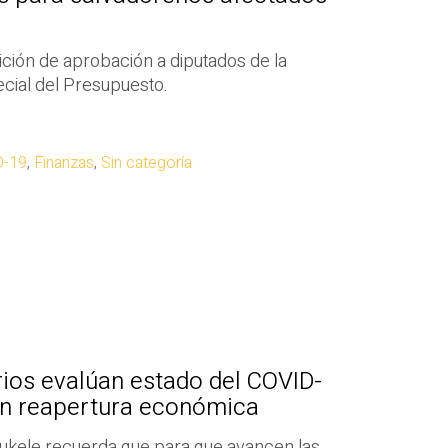
tición de aprobación a diputados de la
cial del Presupuesto.
D-19
,
Finanzas
,
Sin categoría
ios evalúan estado del COVID-
on reapertura económica
Bukele recuerda que para que avancen las