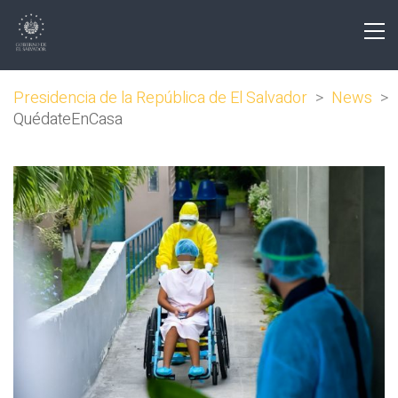
Presidencia de la República de El Salvador
>
News
>
QuédateEnCasa