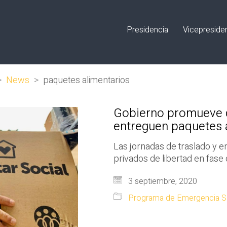
Presidencia
Vicepreside
>
News
>
paquetes alimentarios
Gobierno promueve q
entreguen paquetes 
Las jornadas de traslado y e
privados de libertad en fase
3 septiembre, 2020
Programa de Emergencia Sa