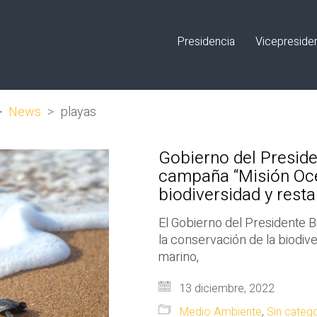
Presidencia
Vicepreside
>
News
>
playas
Gobierno del Preside
campaña “Misión Océ
biodiversidad y rest
El Gobierno del Presidente 
la conservación de la biodiv
marino,
13 diciembre, 2022
Medio Ambiente
,
Sin catego