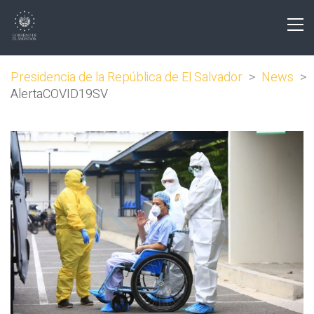
Presidencia de la República de El Salvador
>
News
>
AlertaCOVID19SV