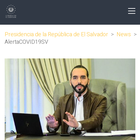
Presidencia de la República de El Salvador
>
News
>
AlertaCOVID19SV