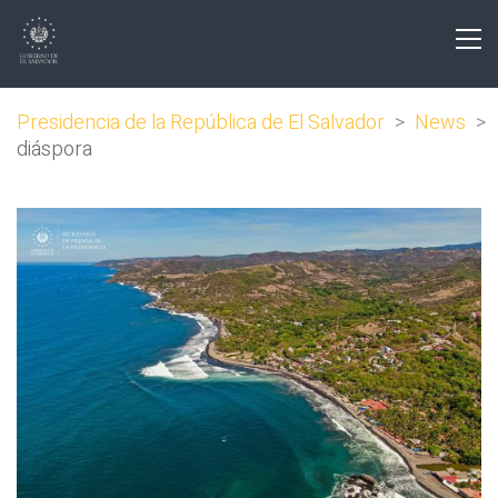
Presidencia de la República de El Salvador
>
News
>
diáspora