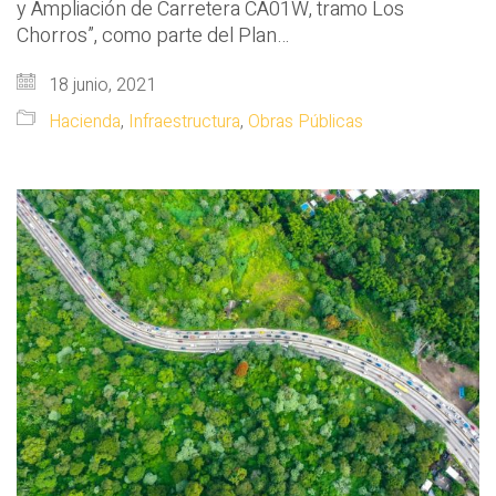
y Ampliación de Carretera CA01W, tramo Los
Chorros”, como parte del Plan…
18 junio, 2021
Hacienda
,
Infraestructura
,
Obras Públicas