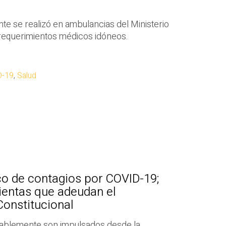
te se realizó en ambulancias del Ministerio
 requerimientos médicos idóneos.
D-19
,
Salud
co de contagios por COVID-19;
ientas que adeudan el
 Constitucional
ablemente son impulsados desde la