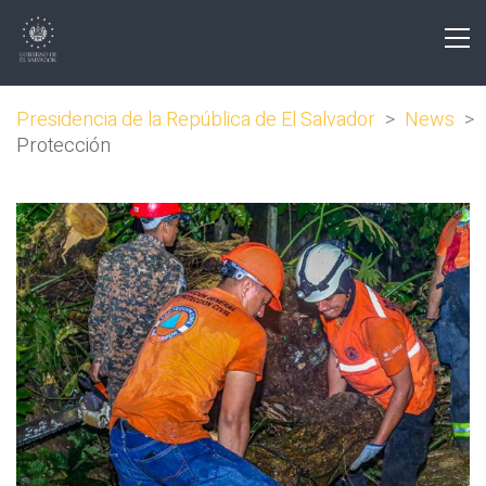
Presidencia de la República de El Salvador
>
News
>
Protección