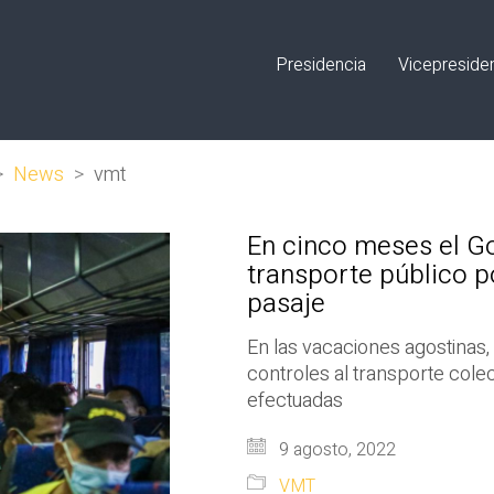
Presidencia
Vicepreside
>
News
>
vmt
En cinco meses el Go
transporte público po
pasaje
En las vacaciones agostinas, d
controles al transporte col
efectuadas
9 agosto, 2022
VMT