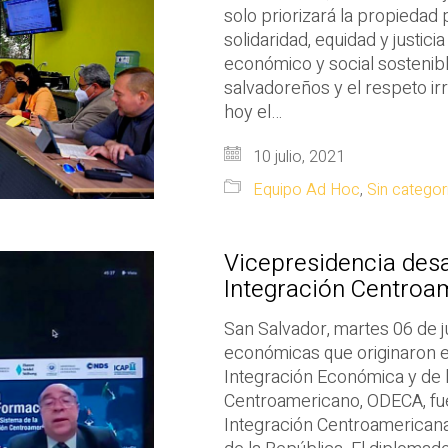
solo priorizará la propiedad 
solidaridad, equidad y justici
económico y social sostenible
salvadoreños y el respeto irr
hoy el…
10 julio, 2021
Equipo Ad Hoc
,
Sin categor
Vicepresidencia des
Integración Centroam
San Salvador, martes 06 de ju
económicas que originaron el
Integración Económica y de 
Centroamericano, ODECA, fu
Integración Centroamericana