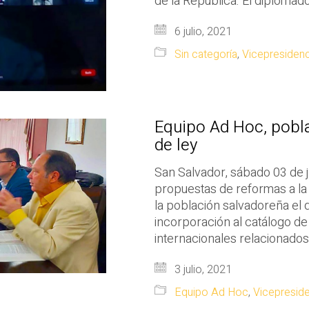
de la República. El diplomado
6 julio, 2021
Sin categoría
,
Vicepresidenc
Equipo Ad Hoc, pobla
de ley
San Salvador, sábado 03 de j
propuestas de reformas a la 
la población salvadoreña el de
incorporación al catálogo d
internacionales relacionado
3 julio, 2021
Equipo Ad Hoc
,
Vicepresid