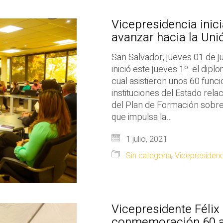
Vicepresidencia inic
avanzar hacia la Un
San Salvador, jueves 01 de j
inició este jueves 1º. el dip
cual asistieron unos 60 func
instituciones del Estado rel
del Plan de Formación sobre
que impulsa la…
1 julio, 2021
Sin categoría
,
Vicepresidenc
Vicepresidente Félix 
conmemoración 60 añ