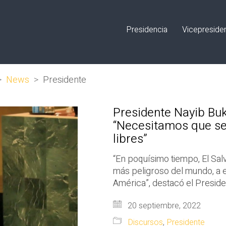
Presidencia
Vicepreside
>
News
>
Presidente
Presidente Nayib Buk
“Necesitamos que se
libres”
“En poquísimo tiempo, El Salv
más peligroso del mundo, a 
América”, destacó el Preside
20 septiembre, 2022
Discursos
,
Presidente