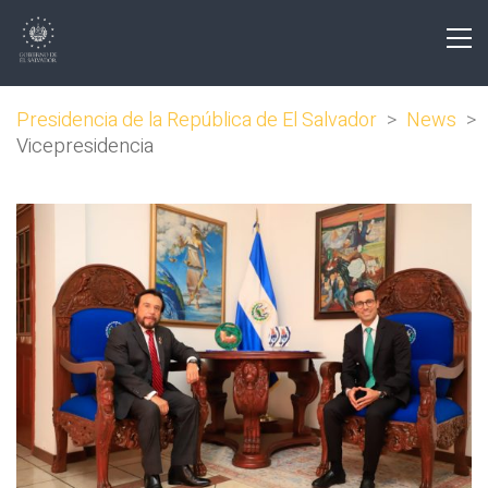
Presidencia de la República de El Salvador
>
News
>
Vicepresidencia