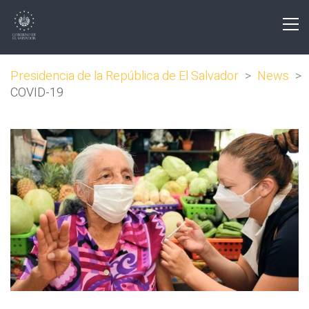
Presidencia de la República de El Salvador
>
News
>
COVID-19